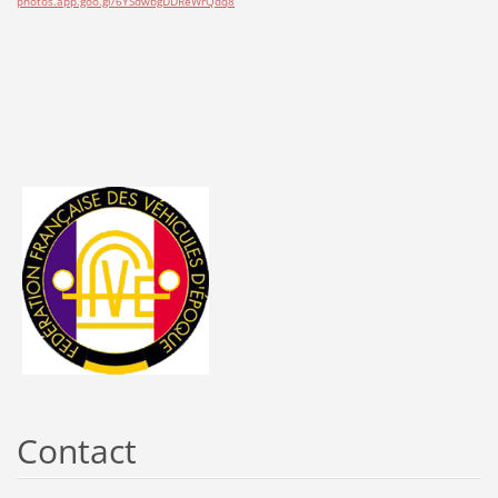
photos.app.goo.gl/6YSdwbgDDReWrQdq8
Contact