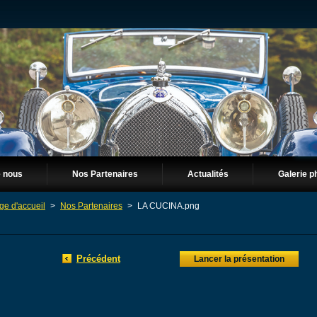
e nous
Nos Partenaires
Actualités
Galerie p
ge d'accueil
>
Nos Partenaires
>
LA CUCINA.png
Précédent
Lancer la présentation