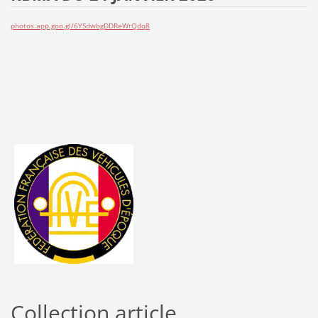
photos.app.goo.gl/6YSdwbgDDReWrQdq8
Collection article