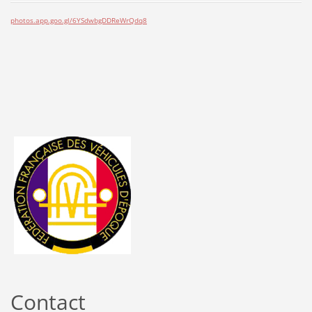
photos.app.goo.gl/6YSdwbgDDReWrQdq8
Contact